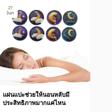
27
2
Jun
Ju
แผ่นแปะช่วยให้นอนหลับมี
ทำไ
ประสิทธิภาพมากแค่ไหน
มาก
คุณ