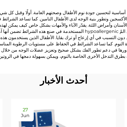
الحمل
اة أساسية لتحسين جودة نوم الأطفال وصحتهم العامة. أولًا وقبل كل ش
الأكسجين وتطور بنية الوجه لدى الأطفال النامين. كما تساعد الشرائط
لأسنان وأمراض اللثة. يقدّر الآباء والأمهات بشكل خاص كيف يمكن لهذ
يتيح ليالٍ أكثر راحة لكل من الأطفال وأولياء الأمور. المواد المُ hypoallergenic الم
جيد دون التسبب في أي إزعاج أو ترك بقايا. الأطفال الذين يستخدمون هذ
 النوم. كما تساعد الشرائط في الحفاظ على مستويات الرطوبة المناسب
ها في دعم تطور الفك بشكل صحيح وتعزيز عضلات الوجه من خلال تشجيع 
 بطرق التدخل الأخرى الخاصة بالنوم، ويمكن بسهولة دمجها في الروتين
أحدث الأخبار
27
Jun