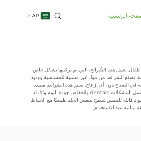
فحة الرئيسية
AR
فال. تعمل هذه الشُرائح، التي تم تركيبها بشكل خاص،
امة. تصنع الشرائط من مواد غير مسببة للحساسية وودية
ة في الصباح دون أي إزعاج. تعتبر هذه الشرائط مفيدة
بشكل خاص للأطفال الذين يميلون إلى التنفس من خلال أفواههم أثناء النوم، وهي عادة قد تؤدي إلى مشاكل صحية متعددة تشمل المشكلات dentale وانخفاض جودة النوم والأداء
واد قابلة للتنفس تسمح بتنفس الجلد طبيعيًا مع الحفاظ
مثالية عند الاستخدام.