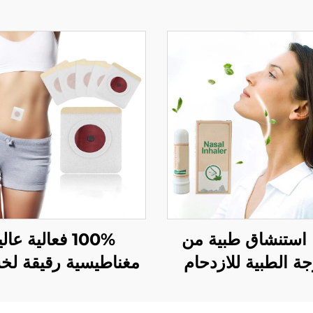
استنشاق طبية من
100% فعالية عال
جة الطبية للازدحام
مغناطيسية رقيقة لخ
، عصا تبريد ومنعشة
الوزن باتش السمن
 جودة عالية سهلة
المحيطة بالبطن