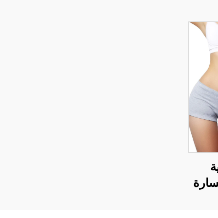
ية
سارة
ة