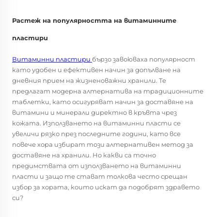
Растеж на популярността на витаминните
пластири
Витаминни пластири
бързо завоюваха популярност
като удобен и ефективен начин за допълване на
дневния прием на жизненоважни хранили. Те
предлагат модерна алтернатива на традиционните
таблетки, като осигуряват начин за доставяне на
витамини и минерали директно в кръвта чрез
кожата. Използването на витаминни пласти се
увеличи рязко през последните години, като все
повече хора избират този алтернативен метод за
доставяне на хранили. Но какви са точно
предимствата от използването на витаминни
пласти и защо те стават толкова често срещан
избор за хората, които искат да подобрят здравето
си?