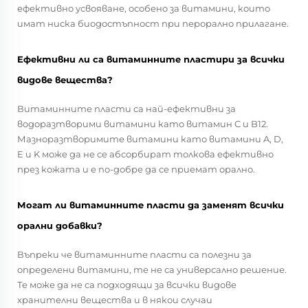
ефективно усвояване, особено за витамини, които
имат ниска биодостъпност при перорално прилагане.
Ефективни ли са витаминните пластири за всички
видове вещества?
Витаминните пласти са най-ефективни за
водоразтворими витамини като витамин C и B12.
Мазноразтворимите витамини като витамини A, D,
E и K може да не се абсорбират толкова ефективно
през кожата и е по-добре да се приемат орално.
Могат ли витаминните пласти да заменят всички
орални добавки?
Въпреки че витаминните пласти са полезни за
определени витамини, те не са универсално решение.
Те може да не са подходящи за всички видове
хранителни вещества и в някои случаи