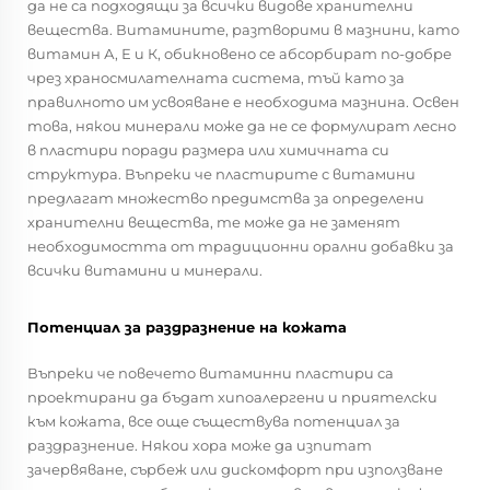
да не са подходящи за всички видове хранителни
вещества. Витамините, разтворими в мазнини, като
витамин А, Е и К, обикновено се абсорбират по-добре
чрез храносмилателната система, тъй като за
правилното им усвояване е необходима мазнина. Освен
това, някои минерали може да не се формулират лесно
в пластири поради размера или химичната си
структура. Въпреки че пластирите с витамини
предлагат множество предимства за определени
хранителни вещества, те може да не заменят
необходимостта от традиционни орални добавки за
всички витамини и минерали.
Потенциал за раздразнение на кожата
Въпреки че повечето витаминни пластири са
проектирани да бъдат хипоалергени и приятелски
към кожата, все още съществува потенциал за
раздразнение. Някои хора може да изпитат
зачервяване, сърбеж или дискомфорт при използване