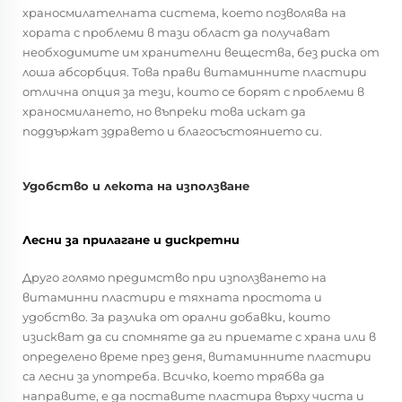
храносмилателната система, което позволява на
хората с проблеми в тази област да получават
необходимите им хранителни вещества, без риска от
лоша абсорбция. Това прави витаминните пластири
отлична опция за тези, които се борят с проблеми в
храносмилането, но въпреки това искат да
поддържат здравето и благосъстоянието си.
Удобство и лекота на използване
Лесни за прилагане и дискретни
Друго голямо предимство при използването на
витаминни пластири е тяхната простота и
удобство. За разлика от орални добавки, които
изискват да си спомняте да ги приемате с храна или в
определено време през деня, витаминните пластири
са лесни за употреба. Всичко, което трябва да
направите, е да поставите пластира върху чиста и