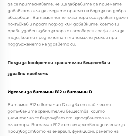
да се притеснявате, че ще забравите да приемете
добавката или да следите приема на вода за по-добра
абсорбция. Витаминните пластири осигуряват далеч
по-гъвкав и прост подход към добавките, което ги
прави удобен избор за хора с натоварен график или за
тези, които предпочитат минимални усилия при
поддържането на здравето си.
Ползи за конкретни хранителни вещества и
здравни проблеми
Идеален за витамин B12 и витамин D
Витамин B12 и витамин D са два от най-често
допълваните хранителни вещества, които
значително се възползват от използването на
пластири. Витамин B12 е от съществено значение за
производството на енергия, функционирането на