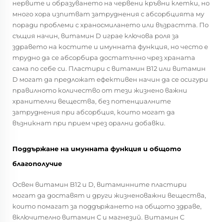
нервите и образуването на червени кръвни клетки, но
много хора изпитват затруднения с абсорбцията му
поради проблеми с храносмилането или възрастта. По
същия начин, витамин D играе ключова роля за
здравето на костите и имунната функция, но често е
трудно да се абсорбира достатъчно чрез храната
сама по себе си. Пластири с витамин B12 или витамин
D могат да предложат ефективен начин да се осигури
правилното количество от тези жизнено важни
хранителни вещества, без потенциалните
затруднения при абсорбция, които могат да
възникнат при прием чрез орални добавки.
Поддържане на имунната функция и общото
благополучие
Освен витамин B12 и D, витаминните пластири
могат да доставят и други жизненоважни вещества,
които помагат за поддържането на общото здраве,
включително витамин C и магнезий. Витамин C