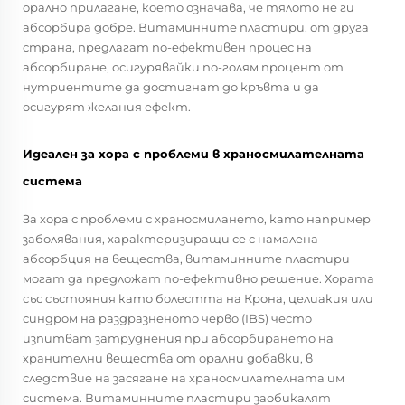
орално прилагане, което означава, че тялото не ги
абсорбира добре. Витаминните пластири, от друга
страна, предлагат по-ефективен процес на
абсорбиране, осигурявайки по-голям процент от
нутриентите да достигнат до кръвта и да
осигурят желания ефект.
Идеален за хора с проблеми в храносмилателната
система
За хора с проблеми с храносмилането, като например
заболявания, характеризиращи се с намалена
абсорбция на вещества, витаминните пластири
могат да предложат по-ефективно решение. Хората
със състояния като болестта на Крона, целиакия или
синдром на раздразненото черво (IBS) често
изпитват затруднения при абсорбирането на
хранителни вещества от орални добавки, в
следствие на засягане на храносмилателната им
система. Витаминните пластири заобикалят