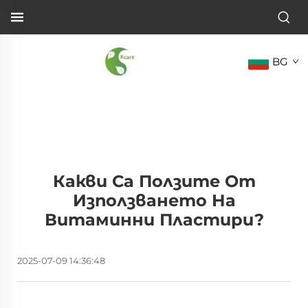
BG
Какви Са Ползите От
Използването На
Витаминни Пластири?
2025-07-09 14:36:48