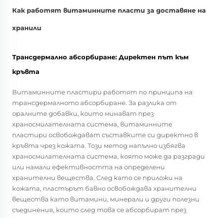
Как работят витаминните пласти за доставяне на
хранили
Трансдермално абсорбиране: Директен път към
кръвта
Витаминните пластири работят по принципа на
трансдермалното абсорбиране. За разлика от
оралните добавки, които минават през
храносмилателната система, витаминните
пластири освобождават съставките си директно в
кръвта чрез кожата. Този метод напълно избягва
храносмилателната система, която може да разгради
или намали ефективността на определени
хранителни вещества. След като се приложи на
кожата, пластърът бавно освобождава хранителни
вещества като витамини, минерали и други полезни
съединения, които след това се абсорбират през