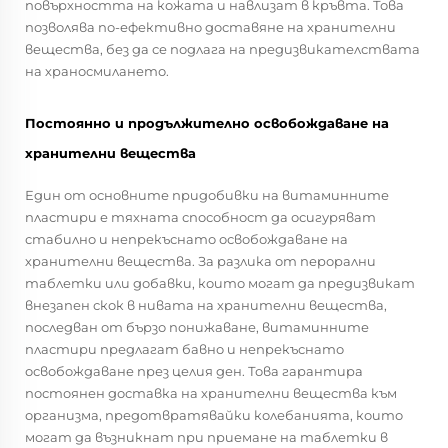
повърхността на кожата и навлизат в кръвта. Това
позволява по-ефективно доставяне на хранителни
вещества, без да се подлага на предизвикателствата
на храносмилането.
Постоянно и продължително освобождаване на
хранителни вещества
Един от основните придобивки на витаминните
пластири е тяхната способност да осигуряват
стабилно и непрекъснато освобождаване на
хранителни вещества. За разлика от перорални
таблетки или добавки, които могат да предизвикат
внезапен скок в нивата на хранителни вещества,
последван от бързо понижаване, витаминните
пластири предлагат бавно и непрекъснато
освобождаване през целия ден. Това гарантира
постоянен доставка на хранителни вещества към
организма, предотвратявайки колебанията, които
могат да възникнат при приемане на таблетки в