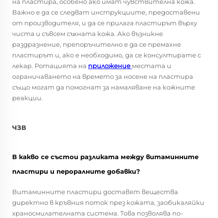
на пластира, особено ако имат чувствителна кожа.
Важно е да се следват инструкциите, предоставени
от производителя, и да се прилага пластирът върху
чиста и съвсем съхната кожа. Ако възникне
раздразнение, препоръчително е да се премахне
пластирът и, ако е необходимо, да се консултирате с
лекар. Ротацията на
приложение
местата и
ограничаването на времето за носене на пластира
също могат да помогнат за намаляване на кожните
реакции.
ЧЗВ
В какво се състои разликата между витаминните
пластири и пероралните добавки?
Витаминните пластири доставят вещества
директно в кръвния поток през кожата, заобикаляйки
храносмилателната система. Това позволява по-