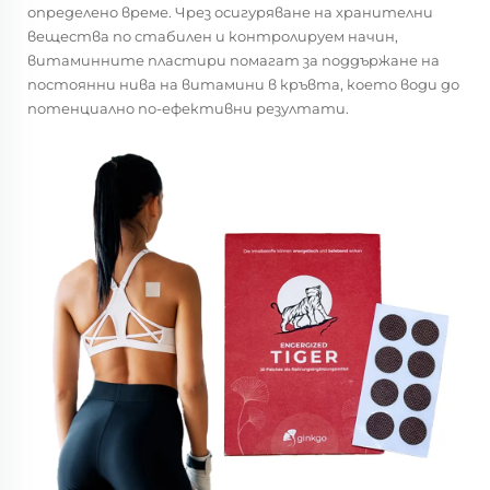
определено време. Чрез осигуряване на хранителни
вещества по стабилен и контролируем начин,
витаминните пластири помагат за поддържане на
постоянни нива на витамини в кръвта, което води до
потенциално по-ефективни резултати.