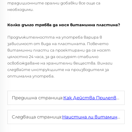
традиционните орални добавки все още са
необходими.
Колко дълго трябва да нося витаминна пластина?
Продължителността на употреба варира в
зависимост от вида на пластината. Повечето
витаминни пласти са проектирани да се носят
цялостно 24 часа, за да осигурят стабилно
освобождаване на хранителни вещества. Винаги
следвайте инструкциите на производителя за
оптимална употреба.
Предишна страница:
Как Действа Прилепването на Устата?
Следваща страница:
Наистина ли витаминните пластири доставят хранителни вещества по-добре от хапчетата?