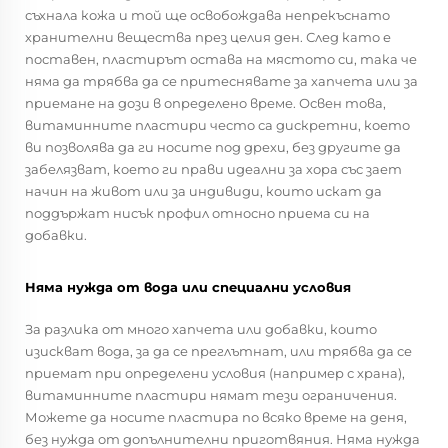
съхнала кожа и той ще освобождава непрекъснато
хранителни вещества през целия ден. След като е
поставен, пластирът остава на мястото си, така че
няма да трябва да се притеснявате за хапчета или за
приемане на дози в определено време. Освен това,
витаминните пластири често са дискретни, което
ви позволява да ги носите под дрехи, без другите да
забелязват, което ги прави идеални за хора със зает
начин на живот или за индивиди, които искат да
поддържат нисък профил относно приема си на
добавки.
Няма нужда от вода или специални условия
За разлика от много хапчета или добавки, които
изискват вода, за да се преглътнат, или трябва да се
приемат при определени условия (например с храна),
витаминните пластири нямат тези ограничения.
Можете да носите пластира по всяко време на деня,
без нужда от допълнителни приготвяния. Няма нужда