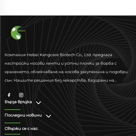
Компания Hebei Kangcare Biotech Co., Ltd. предлага
настройки носови ленти и устни плочки за борба с
храненето, облекчаване на носова закупенина и подобри
сън. Нашите решения без лекарства, базирани на
физическа вентилация, са проектирани да подобрят
дишането чрез материали от висок качествено ниво и
Бърза връзка
поддръжка за глобално съответствие.
Последни новини
Свържи се с нас