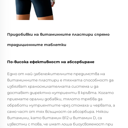
Придобивки на витаминните пластири спрямо
традиционните таблетки
По-висока ефективност на абсорбиране
Едно от най-забележителните предимства на
витаминните пластири е тяхната способност да
избягват храносмилателната система и да
доставят директно нутриенти в кръвта. Когато
приемате орални добавки, тялото трябва да
обработи нутриентите чрез стомаха и червата, а
само част от тях всъщност се абсорбира. Някои
витамини, като витамин B12 и витамин D, са
известни с това, че имат лоша биоусвояемост при