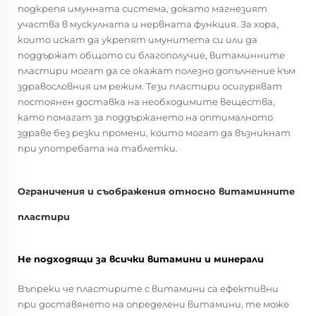
подкрепя имунната система, докато магнезият
участва в мускулната и нервната функция. За хора,
които искат да укрепят имунитета си или да
поддържат общото си благополучие, витаминните
пластири могат да се окажат полезно допълнение към
здравословния им режим. Тези пластири осигуряват
постоянен доставка на необходимите вещества,
като помагат за поддържането на оптималното
здраве без резки промени, които могат да възникнат
при употребата на таблетки.
Ограничения и съображения относно витаминните
пластири
Не подходящи за всички витамини и минерали
Въпреки че пластирите с витамини са ефективни
при доставянето на определени витамини, те може