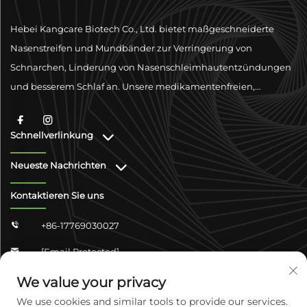
Hebei Kangcare Biotech Co., Ltd. bietet maßgeschneiderte
Nasenstreifen und Mundbänder zur Verringerung von
Schnarchen, Linderung von Nasenschleimhautentzündungen
und besserem Schlaf an. Unsere medikamentenfreien,
physischen Ventilationslösungen sind darauf ausgelegt, die
Atmung mit hochwertigen Materialien und globaler
Schnellverlinkung
Konformitätsunterstützung zu verbessern.
Neueste Nachrichten
Kontaktieren Sie uns
+86-17769030027

[email Protected]

Zhongshan Shangjun 4-304, Yuhua-Distrikt,
We value your privacy

Shijiazhuang, Hebei, China
We use cookies and similar tools to provide our services.