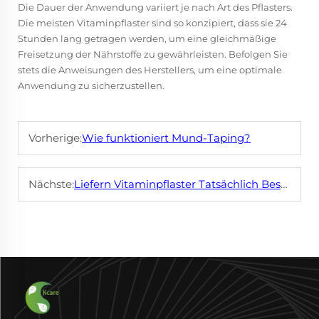
Die Dauer der Anwendung variiert je nach Art des Pflasters.
Die meisten Vitaminpflaster sind so konzipiert, dass sie 24
Stunden lang getragen werden, um eine gleichmäßige
Freisetzung der Nährstoffe zu gewährleisten. Befolgen Sie
stets die Anweisungen des Herstellers, um eine optimale
Anwendung zu sicherzustellen.
Vorherige:
Wie funktioniert Mund-Taping?
Nächste:
Liefern Vitaminpflaster Tatsächlich Bessere Nährstoffe Als Pillen?