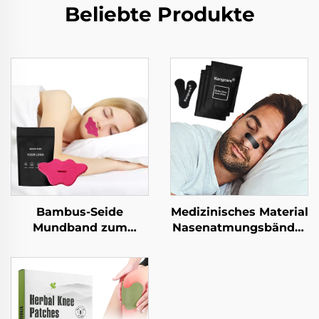
Beliebte Produkte
Bambus-Seide
Medizinisches Material
Mundband zum
Nasenatmungsbänder
Schlafen Schlafstreifen
für Athleten Sport
Nasenatmung niedlich
starke Haftkraft
Lippenband zum
Nasenspangen zur
Schlafen
Hustenentlastung
Atmungs-