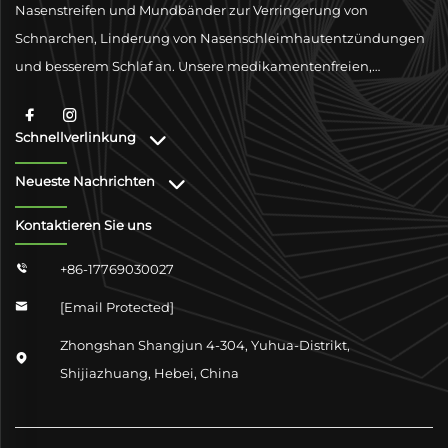
Nasenstreifen und Mundbänder zur Verringerung von
Schnarchen, Linderung von Nasenschleimhautentzündungen
und besserem Schlaf an. Unsere medikamentenfreien,
physischen Ventilationslösungen sind darauf ausgelegt, die
Atmung mit hochwertigen Materialien und globaler
Schnellverlinkung
Konformitätsunterstützung zu verbessern.
Neueste Nachrichten
Kontaktieren Sie uns
+86-17769030027

[email Protected]

Zhongshan Shangjun 4-304, Yuhua-Distrikt,

Shijiazhuang, Hebei, China