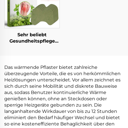
Nasenbänder
Sehr beliebt
Gesundheitspflege
Kräuterzutaten
Effektives Knie-
Schmerzunbehagen-
Entspannungs-
Das wärmende Pflaster bietet zahlreiche
Pflaster Kräuter-Knie-
überzeugende Vorteile, die es von herkömmlichen
Pflaster zur
Heizlösungen unterscheidet. Vor allem zeichnet es
Schmerzlinderung
sich durch seine Mobilität und diskrete Bauweise
aus, sodass Benutzer kontinuierliche Wärme
genießen können, ohne an Steckdosen oder
sperrige Heizgeräte gebunden zu sein. Die
langanhaltende Wirkdauer von bis zu 12 Stunden
eliminiert den Bedarf häufiger Wechsel und bietet
so eine kosteneffiziente Behaglichkeit über den