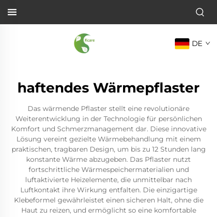
DE
haftendes Wärmepflaster
Das wärmende Pflaster stellt eine revolutionäre
Weiterentwicklung in der Technologie für persönlichen
Komfort und Schmerzmanagement dar. Diese innovative
Lösung vereint gezielte Wärmebehandlung mit einem
praktischen, tragbaren Design, um bis zu 12 Stunden lang
konstante Wärme abzugeben. Das Pflaster nutzt
fortschrittliche Wärmespeichermaterialien und
luftaktivierte Heizelemente, die unmittelbar nach
Luftkontakt ihre Wirkung entfalten. Die einzigartige
Klebeformel gewährleistet einen sicheren Halt, ohne die
Haut zu reizen, und ermöglicht so eine komfortable