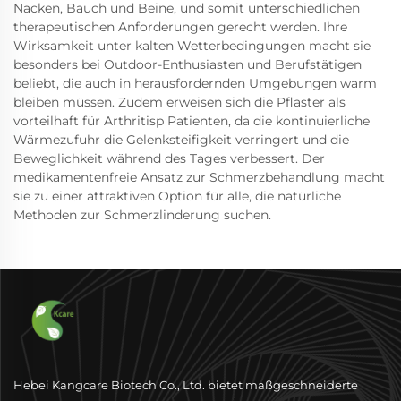
Nacken, Bauch und Beine, und somit unterschiedlichen
therapeutischen Anforderungen gerecht werden. Ihre
Wirksamkeit unter kalten Wetterbedingungen macht sie
besonders bei Outdoor-Enthusiasten und Berufstätigen
beliebt, die auch in herausfordernden Umgebungen warm
bleiben müssen. Zudem erweisen sich die Pflaster als
vorteilhaft für Arthritisp Patienten, da die kontinuierliche
Wärmezufuhr die Gelenksteifigkeit verringert und die
Beweglichkeit während des Tages verbessert. Der
medikamentenfreie Ansatz zur Schmerzbehandlung macht
sie zu einer attraktiven Option für alle, die natürliche
Methoden zur Schmerzlinderung suchen.
Hebei Kangcare Biotech Co., Ltd. bietet maßgeschneiderte