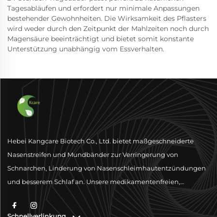
Tagesabläufen und erfordert nur minimale Anpassungen
bestehender Gewohnheiten. Die Wirksamkeit des Pflasters
wird weder durch den Zeitpunkt der Mahlzeiten noch durch
Magensäure beeinträchtigt und bietet somit konstante
Unterstützung unabhängig vom Essverhalten.
Hebei Kangcare Biotech Co., Ltd. bietet maßgeschneiderte
Nasenstreifen und Mundbänder zur Verringerung von
Schnarchen, Linderung von Nasenschleimhautentzündungen
und besserem Schlaf an. Unsere medikamentenfreien,
physischen Ventilationslösungen sind darauf ausgelegt, die
Atmung mit hochwertigen Materialien und globaler
Schnellverlinkung