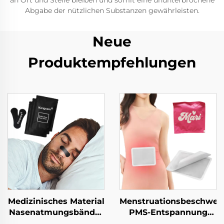
an Ort und Stelle bleiben und somit eine ununterbrochene
Abgabe der nützlichen Substanzen gewährleisten.
Neue
Produktempfehlungen
Medizinisches Material
Menstruationsbeschwer
Nasenatmungsbänder
PMS-Entspannung
für Athleten Sport
Luftaktiviertes