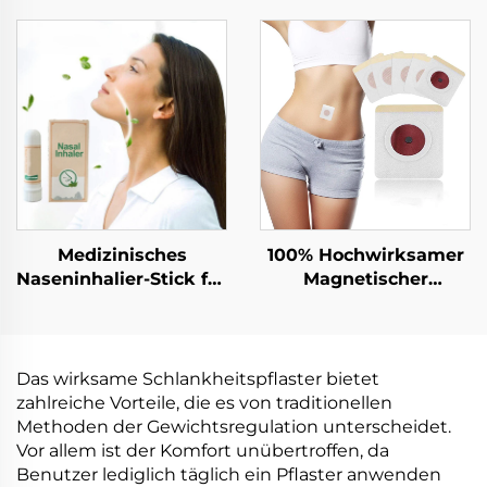
starke Haftkraft
Klebehitze-Therapie
Nasenspangen zur
Menstruationskrämpfe
Hustenentlastung
Entspannungs-
Atmungs-
Pflaster
Nasenbänder
Medizinisches
100% Hochwirksamer
Naseninhalier-Stick für
Magnetischer
Nasenschleimhautentblockung
Schlankheits-
Gute Qualität
Wermutbauch-Nabel-
Kühlendes
Schlank-Patch
Erfrischungs-Stick
Das wirksame Schlankheitspflaster bietet
Praktischer
zahlreiche Vorteile, die es von traditionellen
mitgeführter Inhalier-
Methoden der Gewichtsregulation unterscheidet.
Tube
Vor allem ist der Komfort unübertroffen, da
Benutzer lediglich täglich ein Pflaster anwenden