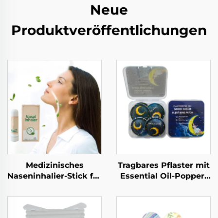
Neue
Produktveröffentlichungen
Medizinisches
Tragbares Pflaster mit
Naseninhalier-Stick für
Essential Oil-Popper-
Nasenschleimhautentblockung
Bällchen als
Gute Qualität
Mückenabwehrklemmen
Kühlendes
um Mücken