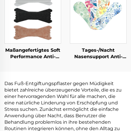
Erfrischungs-Stick
fernzuhalten
Praktischer
mitgeführter Inhalier-
Tube
Maßangefertigtes Soft
Tages-/Nacht
Performance Anti-
Nasensupport Anti-
Schnarcher Mundband
Schnarchen
& Latexfreie
Nasenstreifen
Schlafatmungs-
atmungsaktiv für
Nasenstreifen
Schlaf&Sport
Das Fuß-Entgiftungspflaster gegen Müdigkeit
Gesundheitsprodukt
ölresistent&schwitzfeste
bietet zahlreiche überzeugende Vorteile, die es zu
Haftung
einer hervorragenden Wahl für alle machen, die
eine natürliche Linderung von Erschöpfung und
Stress suchen. Zunächst ermöglicht die einfache
Anwendung über Nacht, dass Benutzer die
Behandlung problemlos in ihre bestehenden
Routinen integrieren können, ohne den Alltag zu