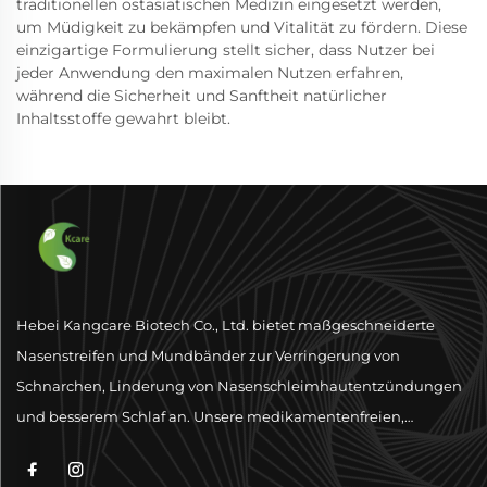
traditionellen ostasiatischen Medizin eingesetzt werden,
um Müdigkeit zu bekämpfen und Vitalität zu fördern. Diese
einzigartige Formulierung stellt sicher, dass Nutzer bei
jeder Anwendung den maximalen Nutzen erfahren,
während die Sicherheit und Sanftheit natürlicher
Inhaltsstoffe gewahrt bleibt.
Hebei Kangcare Biotech Co., Ltd. bietet maßgeschneiderte
Nasenstreifen und Mundbänder zur Verringerung von
Schnarchen, Linderung von Nasenschleimhautentzündungen
und besserem Schlaf an. Unsere medikamentenfreien,
physischen Ventilationslösungen sind darauf ausgelegt, die
Atmung mit hochwertigen Materialien und globaler