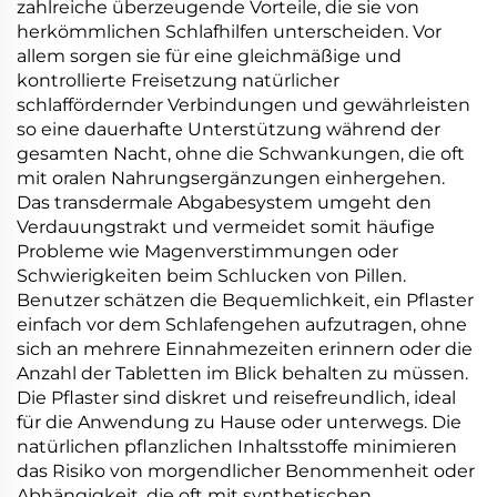
besseres Nasenatmen.
ölresistent&schwitzfeste
zahlreiche überzeugende Vorteile, die sie von
Haftung
herkömmlichen Schlafhilfen unterscheiden. Vor
allem sorgen sie für eine gleichmäßige und
kontrollierte Freisetzung natürlicher
schlaffördernder Verbindungen und gewährleisten
so eine dauerhafte Unterstützung während der
gesamten Nacht, ohne die Schwankungen, die oft
mit oralen Nahrungsergänzungen einhergehen.
Das transdermale Abgabesystem umgeht den
Verdauungstrakt und vermeidet somit häufige
Probleme wie Magenverstimmungen oder
Schwierigkeiten beim Schlucken von Pillen.
Benutzer schätzen die Bequemlichkeit, ein Pflaster
einfach vor dem Schlafengehen aufzutragen, ohne
sich an mehrere Einnahmezeiten erinnern oder die
Anzahl der Tabletten im Blick behalten zu müssen.
Die Pflaster sind diskret und reisefreundlich, ideal
für die Anwendung zu Hause oder unterwegs. Die
natürlichen pflanzlichen Inhaltsstoffe minimieren
das Risiko von morgendlicher Benommenheit oder
Abhängigkeit, die oft mit synthetischen