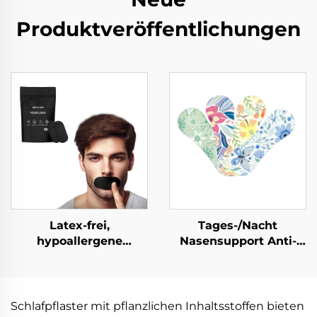
Produktveröffentlichungen
Latex-frei,
Tages-/Nacht
hypoallergene
Nasensupport Anti-
Mundstreifen zur
Schnarchen
Verbesserung der
Nasenstreifen
Schlafqualität. Schlaf-
atmungsaktiv für
Mundpflaster für
Schlaf&Sport
Schlafpflaster mit pflanzlichen Inhaltsstoffen bieten