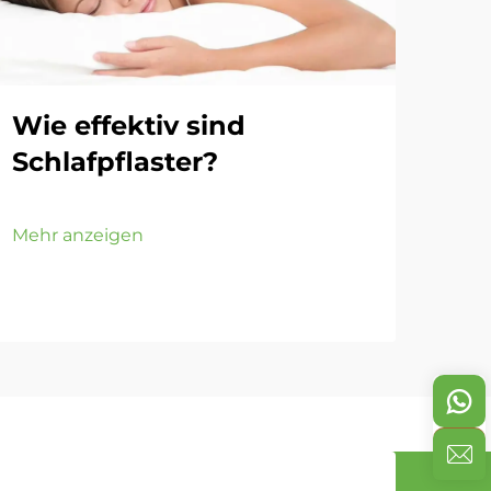
Wie effektiv sind
Wa
Schlafpflaster?
im
Mu
be
Mehr anzeigen
Mehr