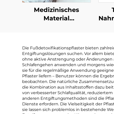
Medizinisches
Material
Nahr
Nasenatmungsbänder
ben
für Athleten Sport
Ges
starke Haftkraft
Die Fußdetoxifikationspflaster bieten zahlrei
Nasenspangen zur
H
Entgiftungslösungen suchen. Vor allem bieten
Hustenentlastung
W
ohne aktive Anstrengung oder Änderungen am 
Schlafengehen anwenden und morgens wieder
Atmungs-
sie für die regelmäßige Anwendung geeignet si
Nasenbänder
Pflaster liefern – Benutzer können die Erge
beobachten. Die natürliche Zusammensetzung 
die Kombination aus Inhaltsstoffen dazu be
von verbesserter Schlafqualität, reduzierte
anderen Entgiftungsmethoden sind die Pflaste
Dienste erfordern. Die Vielseitigkeit der P
sie lassen sich problemlos in bestehende Wel