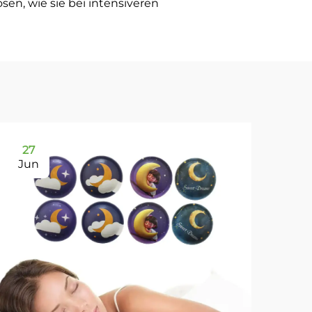
n, wie sie bei intensiveren
27
2
Jun
Ju