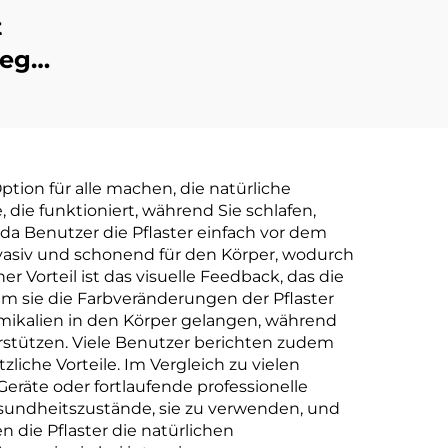
t
lege
en
e-
gen-
s-
ption für alle machen, die natürliche
 die funktioniert, während Sie schlafen,
er-
da Benutzer die Pflaster einfach vor dem
zur
asiv und schonend für den Körper, wodurch
 Vorteil ist das visuelle Feedback, das die
ung
em sie die Farbveränderungen der Pflaster
emikalien in den Körper gelangen, während
rstützen. Viele Benutzer berichten zudem
iche Vorteile. Im Vergleich zu vielen
Geräte oder fortlaufende professionelle
Gesundheitszustände, sie zu verwenden, und
 die Pflaster die natürlichen