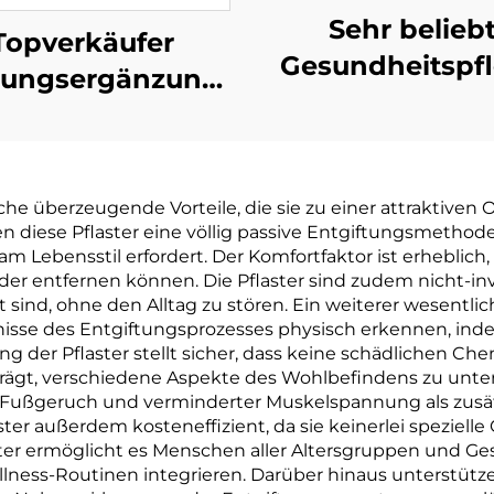
Sehr belieb
Topverkäufer
Gesundheitspf
ungsergänzungsmittel
Kräuterzutat
ötigte Vitamine
Effektives Kni
undheitsprodukt
Schmerzunbeha
Multivitamin-
Entspannung
che überzeugende Vorteile, die sie zu einer attraktiven O
autpatch für
 diese Pflaster eine völlig passive Entgiftungsmethode,
Pflaster Kräut
ohlbefinden
Lebensstil erfordert. Der Komfortfaktor ist erheblich, 
Knie-Pflaster 
 entfernen können. Die Pflaster sind zudem nicht-inv
nd, ohne den Alltag zu stören. Ein weiterer wesentlicher
Schmerzlinder
bnisse des Entgiftungsprozesses physisch erkennen, ind
der Pflaster stellt sicher, dass keine schädlichen Ch
iträgt, verschiedene Aspekte des Wohlbefindens zu unte
m Fußgeruch und verminderter Muskelspannung als zusätzl
r außerdem kosteneffizient, da sie keinerlei spezielle 
flaster ermöglicht es Menschen aller Altersgruppen und 
lness-Routinen integrieren. Darüber hinaus unterstützen