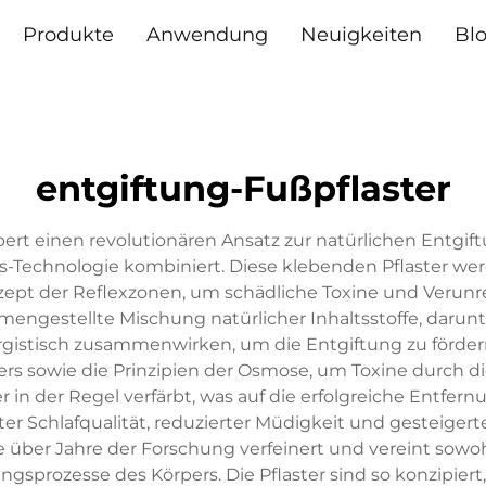
Produkte
Anwendung
Neuigkeiten
Bl
entgiftung-Fußpflaster
rt einen revolutionären Ansatz zur natürlichen Entgiftu
s-Technologie kombiniert. Diese klebenden Pflaster w
zept der Reflexzonen, um schädliche Toxine und Verunr
mmengestellte Mischung natürlicher Inhaltsstoffe, daru
ergistisch zusammenwirken, um die Entgiftung zu förde
pers sowie die Prinzipien der Osmose, um Toxine durc
 in der Regel verfärbt, was auf die erfolgreiche Entfern
ter Schlafqualität, reduzierter Müdigkeit und gesteige
e über Jahre der Forschung verfeinert und vereint sowoh
ungsprozesse des Körpers. Die Pflaster sind so konzipi