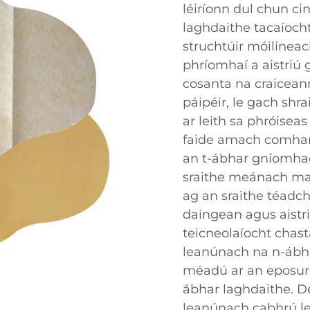
léiríonn dul chun ci
laghdaithe tacaíoch
struchtúir móilíneac
phríomhaí a aistriú
cosanta na craiceann
páipéir, le gach shr
ar leith sa phróiseas
faide amach comhart
an t-ábhar gníomha
sraithe meánach mat
ag an sraithe téadc
daingean agus aistr
teicneolaíocht chasta
leanúnach na n-ábh
méadú ar an eposure
ábhar laghdaithe. 
leanúnach cabhrú l