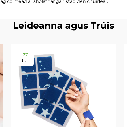
 ag coimeád ar sholáthar gan stad den chuirfear.
Leideanna agus Trúis
27
Jun