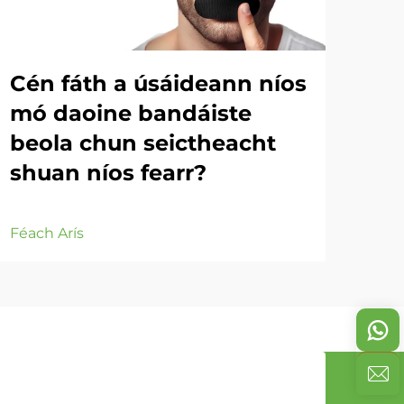
Cén fáth a úsáideann níos
Co
mó daoine bandáiste
Bh
beola chun seictheacht
shuan níos fearr?
Féac
Féach Arís