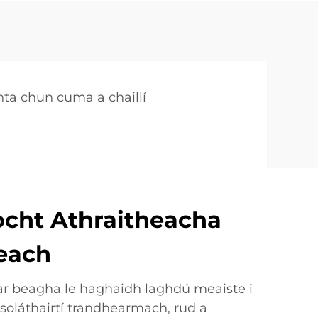
hta chun cuma a chaillí
ocht Athraitheacha
each
r beagha le haghaidh laghdú meaiste i
soláthairtí trandhearmach, rud a