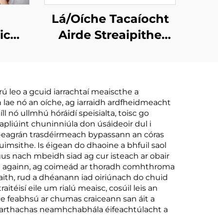
Lá/Oíche Tacaíocht
ic
Airde Streaipithe
e
Fosgladhacha Airde
ada
le haghaidh Snóráil
n
Níos Fearr
ú leo a gcuid iarrachtaí meaiscthe a
a
Streaipithe
n lae nó an oíche, ag iarraidh ardfheidmeacht
Tape
Fosgladhacha Airde
ll nó ullmhú hóráidí speisialta, toisc go
-apliúint chuninniúla don úsáideoir dul i
ilís
don Codladh & Spórt
 t-eagrán trasdéirmeach bypassann an córas
hniú
Idirbhriatharach
msithe. Is éigean do dhaoine a bhfuil saol
agus nach mbeidh siad ag cur isteach ar obair
agus Cosaint
ith againn, ag coimeád ar thoradh comhthroma
Chnuasach
aith, rud a dhéanann iad oiriúnach do chuid
aitéisí eile um rialú meaisc, cosúil leis an
 le feabhsú ar chumas craiceann san áit a
gcearthachas neamhchabhála éifeachtúlacht a