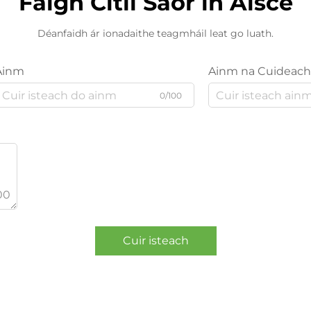
Faigh Cítíl Saor in Aisce
Déanfaidh ár ionadaithe teagmháil leat go luath.
Ainm
Ainm na Cuideach
0/100
00
Cuir isteach