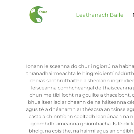
Leathanach Baile
Ionann leisceanna do chur i ngiorrú na habh
thranadhairmeachta le hingreidientí nádúrtha
chóras saothrúthaithe a sheolann ingreidie
leisceanna comhcheangal de thaisceanna 
chun meitibilíocht na gcuilte a thacaíocht, 
bhuailtear iad ar cheann de na háiteanna céa
agus té a dhéanamh ar théacsra an tsinse agus
casta a chinntíonn seoltadh leanúnach na n-
gcomhdhúimeanna gníomhacha. Is féidir le hú
bholg, na coisithe, na hairmí agus an chéibh