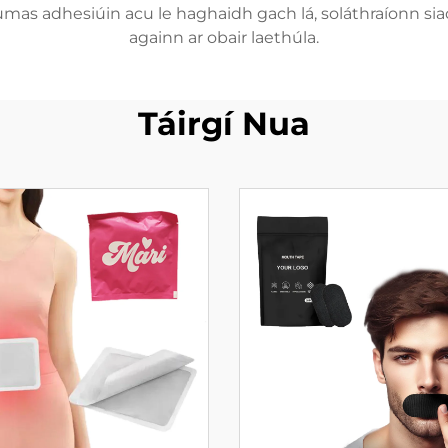
mas adhesiúin acu le haghaidh gach lá, soláthraíonn sia
againn ar obair laethúla.
Táirgí Nua