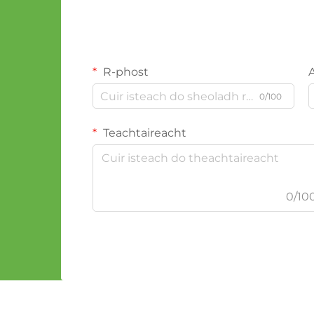
R-phost
0/100
Teachtaireacht
0/10