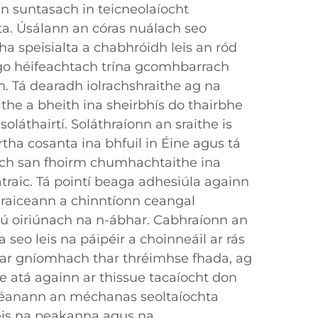
nn suntasach in teicneolaíocht
ta. Úsálann an córas nuálach seo
ha speisialta a chabhróidh leis an ród
 go héifeachtach trína gcomhbarrach
. Tá dearadh iolrachshraithe ag na
aithe a bheith ina sheirbhís do thairbhe
 soláthairtí. Soláthraíonn an sraithe is
ha cosanta ina bhfuil in Éine agus tá
ch san fhoirm chumhachtaithe ina
raic. Tá pointí beaga adhesiúla againn
hraiceann a chinntíonn ceangal
iú oiriúnach na n-ábhar. Cabhraíonn an
 seo leis na páipéir a choinneáil ar rás
ar gníomhach thar thréimhse fhada, ag
 atá againn ar thissue tacaíocht don
Déanann an méchanas seoltaíochta
eis na peakanna agus na