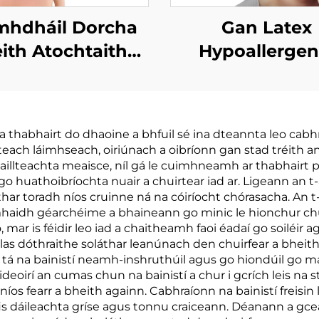
hdháil Dorcha
Gan Latex
ith Atochtaithe
Hypoallergen
n Phóg Teoraim
Bróga Béil l
rioc Té ar Phóg
haghaidh Codl
Comhdhála
Athbheocha
a thabhairt do dhaoine a bhfuil sé ina dteannta leo cabhr
Mhíocháin
Gníomhacht
iteach láimhseach, oiriúnach a oibríonn gan stad tréith a
Codladh Mouth 
 caillteachta meaisce, níl gá le cuimhneamh ar thabhairt pí
 go huathoibríochta nuair a chuirtear iad ar. Ligeann an t
le haghaidh Ana
áthar toradh níos cruinne ná na cóiríocht chórasacha. An
Náisiúnta Breit
mhaidh géarchéime a bhaineann go minic le hionchur chui
 mar is féidir leo iad a chaitheamh faoi éadaí go soiléir 
olas dóthraithe soláthar leanúnach den chuirfear a bhe
, tá na bainistí neamh-inshruthúil agus go hiondúil go m
eoirí an cumas chun na bainistí a chur i gcrích leis na str
níos fearr a bheith againn. Cabhraíonn na bainistí freisin
nfis dáileachta gríse agus tonnu craiceann. Déanann a 