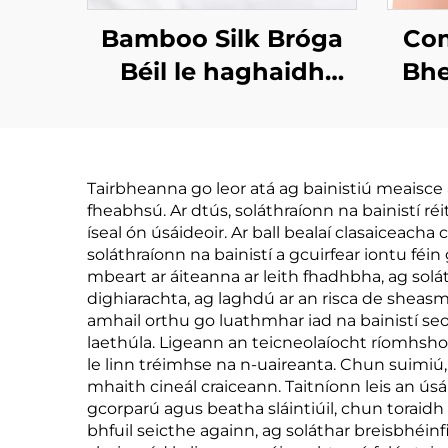
Bamboo Silk Bróga
Com
Béil le haghaidh
Bhe
Codlada Sleep Strips
do
Anailís Íseal
Sp
Breithniú Lip Tape
Tairbheanna go leor atá ag bainistiú meaisce 
Cáirdeach le
fheabhsú. Ar dtús, soláthraíonn na bainistí ré
haghaidh Codlada
íseal ón úsáideoir. Ar ball bealaí clasaiceacha
soláthraíonn na bainistí a gcuirfear iontu féin
mbeart ar áiteanna ar leith fhadhbha, ag sol
dighiarachta, ag laghdú ar an risca de sheas
amhail orthu go luathmhar iad na bainistí seo,
laethúla. Ligeann an teicneolaíocht ríomhsh
le linn tréimhse na n-uaireanta. Chun suimiú
mhaith cineál craiceann. Taitníonn leis an úsáid
gcorparú agus beatha sláintiúil, chun toraidh 
bhfuil seicthe againn, ag soláthar breisbhéi