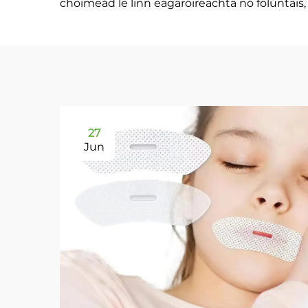
choimeád le linn eagaróireachta nó folúntais,
27
Jun