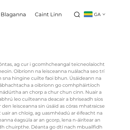
Blaganna
Caint Linn
GA
óntas, ag cur i gcomhcheangal teicneolaíocht
eoin. Oibríonn na leisceanna nuálacha seo trí
 sna hingine cuilte faoi bhun. Úsáideann na
ábhachtacha a oibríonn go comhpháirtíoch
e nádúrtha an chorp a chur chun cinn. Nuair a
abhrú leo cuilteanna deacair a bhriseadh síos
r den leisceanna sin úsáid as córas mhatraicse
 uair an chloig, ag uasmhéadú ar éifeacht na
anna éagsúla ar an gcorp, lena n-áirítear an
áidh chuirpthe. Déanta go dtí nach mbuailfidh