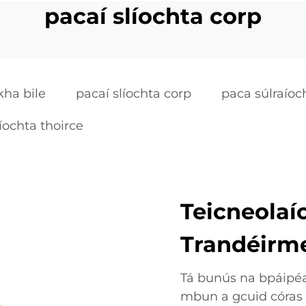
pacaí slíochta corp
kha bile
pacaí slíochta corp
paca súlraíoc
íochta thoirce
Teicneolaí
Trandéirm
Tá bunús na bpáipéa
mbun a gcuid córas 