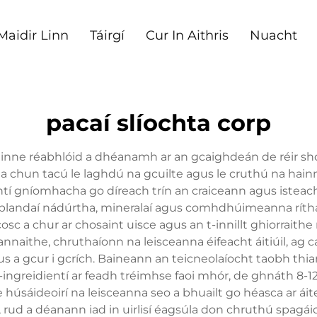
Maidir Linn
Táirgí
Cur In Aithris
Nuacht
pacaí slíochta corp
ainne réabhlóid a dhéanamh ar an gcaighdeán de réir sh
 chun tacú le laghdú na gcuilte agus le cruthú na hainn
ntí gníomhacha go díreach trín an craiceann agus isteach
plandaí nádúrtha, mineralaí agus comhdhúimeanna ríth
cosc a chur ar chosaint uisce agus an t-innillt ghiorraith
nnaithe, chruthaíonn na leisceanna éifeacht áitiúil, ag c
 a gcur i gcrích. Baineann an teicneolaíocht taobh thia
ingreidientí ar feadh tréimhse faoi mhór, de ghnáth 8-12
sáideoirí na leisceanna seo a bhuailt go héasca ar áite
, rud a déanann iad in uirlisí éagsúla don chruthú spag