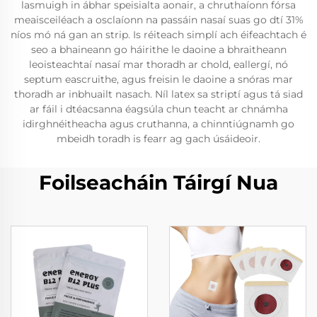
lasmuigh in ábhar speisialta aonair, a chruthaíonn fórsa
meaisceiléach a osclaíonn na passáin nasaí suas go dtí 31%
níos mó ná gan an strip. Is réiteach simplí ach éifeachtach é
seo a bhaineann go háirithe le daoine a bhraitheann
leoisteachtaí nasaí mar thoradh ar chold, eallergí, nó
septum eascruithe, agus freisin le daoine a snóras mar
thoradh ar inbhuailt nasach. Níl latex sa striptí agus tá siad
ar fáil i dtéacsanna éagsúla chun teacht ar chnámha
idirghnéitheacha agus cruthanna, a chinntiúgnamh go
mbeidh toradh is fearr ag gach úsáideoir.
Foilseacháin Táirgí Nua