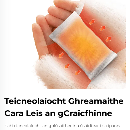
Teicneolaíocht Ghreamaithe
Cara Leis an gCraicfhinne
Is é teicneolaíocht an ghlúsaitheoir a úsáidtear i stripanna