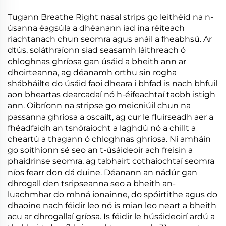
Fearr Streaipithe
Fosgladhacha Airde
Tugann Breathe Right nasal strips go leithéid na n-
don Codladh & Spórt
úsanna éagsúla a dhéanann iad ina réiteach
Idirbhriatharach agus
riachtanach chun seomra agus anáil a fheabhsú. Ar
Cosaint Chnuasach
dtús, soláthraíonn siad seasamh láithreach ó
chloghnas ghríosa gan úsáid a bheith ann ar
dhoirteanna, ag déanamh orthu sin rogha
shábháilte do úsáid faoi dheara i bhfad is nach bhfuil
aon bheartas dearcadaí nó h-éifeachtaí taobh istigh
ann. Oibríonn na stripse go meicniúil chun na
passanna ghríosa a oscailt, ag cur le fluirseadh aer a
fhéadfaidh an tsnóraíocht a laghdú nó a chillt a
cheartú a thagann ó chloghnas ghríosa. Ní amháin
go soithíonn sé seo an t-úsáideoir ach freisin a
phaidrinse seomra, ag tabhairt cothaíochtaí seomra
níos fearr don dá duine. Déanann an nádúr gan
dhrogall den tsripseanna seo a bheith an-
luachmhar do mhná ionainne, do spóirtithe agus do
dhaoine nach féidir leo nó is mian leo neart a bheith
acu ar dhrogallaí gríosa. Is féidir le húsáideoirí ardú a