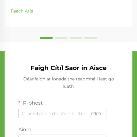
Féach Arís
Faigh Cítíl Saor in Aisce
Déanfaidh ár ionadaithe teagmháil leat go
luath.
R-phost
0/100
Ainm