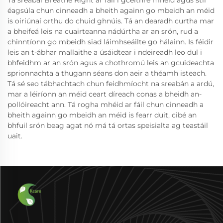
Tá sreabaí Breathe Right ar fáil i gceithre mhéid agus stíl
éagsúla chun cinneadh a bheith againn go mbeidh an méid
is oiriúnaí orthu do chuid ghnúis. Tá an dearadh curtha mar
a bheifeá leis na cuairteanna nádúrtha ar an srón, rud a
chinntíonn go mbeidh siad láimhseáilte go hálainn. Is féidir
leis an t-ábhar mallaithe a úsáidtear i ndeireadh leo dul i
bhfeidhm ar an srón agus a chothromú leis an gcuideachta
sprionnachta a thugann séans don aeir a théamh isteach.
Tá sé seo tábhachtach chun feidhmíocht na sreabán a ardú,
mar a léiríonn an méid ceart díreach conas a bheidh an-
pollóireacht ann. Tá rogha mhéid ar fáil chun cinneadh a
bheith againn go mbeidh an méid is fearr duit, cibé an
bhfuil srón beag agat nó má tá ortas speisialta ag teastáil
uait.