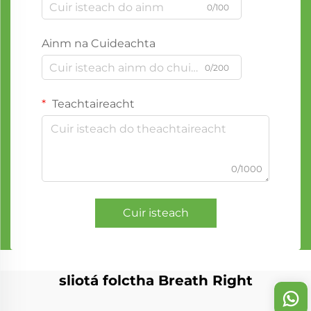
0/100
Ainm na Cuideachta
0/200
Teachtaireacht
0/1000
Cuir isteach
sliotá folctha Breath Right