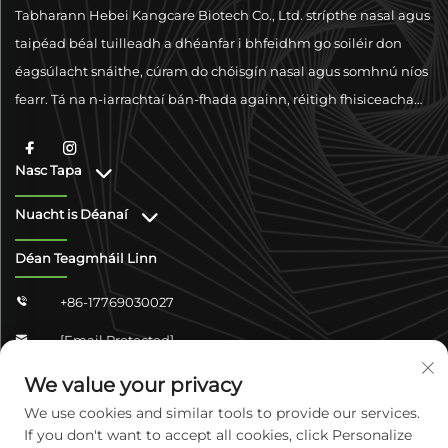
Tabharann Hebei Kangcare Biotech Co., Ltd. strípthe nasal agus
taipéad béal tuilleadh a dhéanfar i bhfeidhm go soiléir don
éagsúlacht snáithe, cúram do chóisgín nasal agus somhnú níos
fearr. Tá na n-iarrachtaí bán-fhada againn, réitigh fhisiceacha
d'fhonn breathnaíocht a fheabhsú le hiolra uafásach gairide
agus tacaíocht chomhlíonadh domhanda.
Nasc Tapa
Nuacht is Déanaí
Déan Teagmháil Linn
+86-17769030027

[email Protected]

Zhongshan Shangjun 4-304, District Yuhua, Cathair
We value your privacy

Shijiazhuang, Cúige Hebei, An TSín
We use cookies and similar tools to provide our services.
If you don't want to accept all cookies, click Personalize