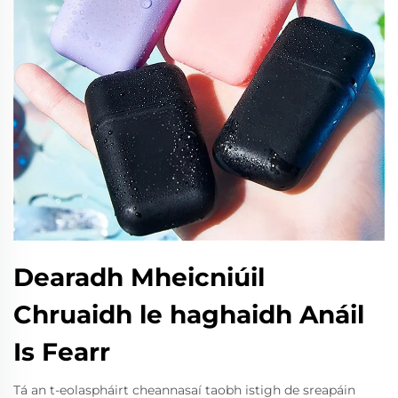
Dearadh Mheicniúil
Chruaidh le haghaidh Anáil
Is Fearr
Tá an t-eolaspháirt cheannasaí taobh istigh de sreapáin