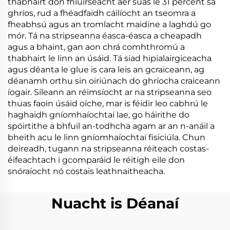
thabhairt don fhluirseacht aer suas le 31 percent sa
ghríos, rud a fhéadfaidh cáilíocht an tseomra a
fheabhsú agus an tromlacht maidine a laghdú go
mór. Tá na stripseanna éasca-éasca a cheapadh
agus a bhaint, gan aon chrá comhthromú a
thabhairt le linn an úsáid. Tá siad hipialairgiceacha
agus déanta le glue is cara leis an gcraiceann, ag
déanamh orthu sin oiriúnach do ghríocha craiceann
íogair. Síleann an réimsíocht ar na stripseanna seo
thuas faoin úsáid oíche, mar is féidir leo cabhrú le
haghaidh gníomhaíochtaí lae, go háirithe do
spóirtithe a bhfuil an-todhcha agam ar an n-anáil a
bheith acu le linn gníomhaíochtaí fisiciúla. Chun
deireadh, tugann na stripseanna réiteach costas-
éifeachtach i gcomparáid le réitigh eile don
snóraíocht nó costais leathnaitheacha.
Nuacht is Déanaí