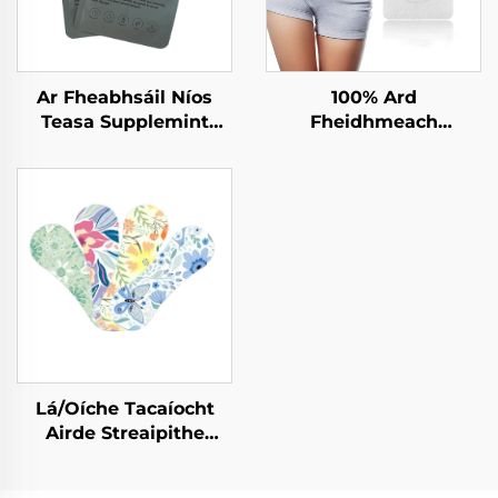
Ar Fheabhsáil Níos
100% Ard
Teasa Supplemint
Fheidhmeach
Riachtanach Vitaminí
Magnétic Slimming
Saineolas Fhiúntais
Bréan Uamhail Navel
Topical Patch le
Póg
haghaidh Tacaíocht
Sláinte
Lá/Oíche Tacaíocht
Airde Streaipithe
Fosgladhacha Airde le
haghaidh Snóráil Níos