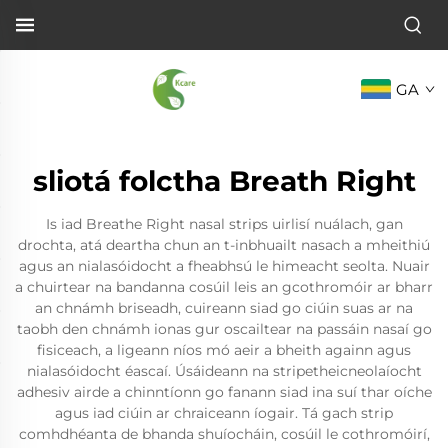
GA
sliotá folctha Breath Right
Is iad Breathe Right nasal strips uirlisí nuálach, gan
drochta, atá deartha chun an t-inbhuailt nasach a mheithiú
agus an nialasóidocht a fheabhsú le himeacht seolta. Nuair
a chuirtear na bandanna cosúil leis an gcothromóir ar bharr
an chnámh briseadh, cuireann siad go ciúin suas ar na
taobh den chnámh ionas gur oscailtear na passáin nasaí go
fisiceach, a ligeann níos mó aeir a bheith againn agus
nialasóidocht éascaí. Úsáideann na stripetheicneolaíocht
adhesiv airde a chinntíonn go fanann siad ina suí thar oíche
agus iad ciúin ar chraiceann íogair. Tá gach strip
comhdhéanta de bhanda shuíocháin, cosúil le cothromóirí,