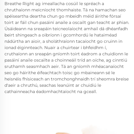
Breathe Right ag imeallacha cosúil le spréach a
chruthaíonn meicníocht thomhaiste. Tá na hamachan seo
spéiseartha deartha chun go mbeidh méid áirithe fórsaí
toirt ar fáil chun pasáiní anaile a oscailt gan teacht ar phian.
Úsáideann na sreapáin teicneolaíocht amhail dá dhéanfadh
beirt shingeach a oibríonn i gcomhordú le hataiméad
nádúrtha an aioir, a sholáthraíonn tacaíocht go cruinn in
ionad éiginnteach. Nuair a chuirtear i bhfeidhm í,
cruthaíonn an sreapán gníomh toirt éadrom a chuidíonn le
pasáiní anaile oscailte a choinneáil tríd an oíche, ag cinntiú
sruthamh seasmhach aeir. Tá an gníomh mhéacanaíocht
seo go háirithe éifeachtach toisc go mbaineann sé le
heisnéis fhísiceach an tromchonghnaidh trí sheomra breise
d'aeir a chruthú, seachas leanúint ar chuidiú le
cathainneacha éadomhachtaíocht na gceall.