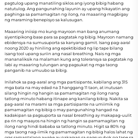
pagtulog upang manatiling siklos ang iyong bibig habang
natutulog. Ang pangunahing layunin ay upang hikayatin ang
paghinga sa pamamagitan ng ilong, na maaaring magbigay
ng maraming benepisyo sa kalusugan.
Maaaring iniisip mo kung mayroon man bang anumang
siyentipikong base para sa pagtatak ng bibig. Mayroon namang
ebidensya na sumusuporta sa kanyang gamit. Isang pag-aaral
noong 2020 ay hiniling ang epektibidad ng lip tape bilang
isang tool upang suriin ang nasal breathing. Nais ng mga
mananaliksik na malaman kung ang toleransya sa pagtatak ng
labi ay maaaring tulungan ang pagsukat ng mga taong
panganib na umuubo sa bibig.
Inilahok sa pag-aaral ang mga partisipante, kabilang ang 315
mga bata na may edad na 3 hanggang 11 taon, at inutusan
silang hingin ng hangin sa pamamagitan ng ilong nang
tatlong minuto habang itinape ang kanilang bibig. Nakita sa
pag-aaral na marami sa mga partisipante na umiimik ng
pamamagitan ng bibig o may pangunahing hangad na
kadakipan sa pagsuporta sa nasal breathing ay makapag-uulit
pa rin ng maayos na hingin ng hangin sa pamamagitan ng
ilong nang hindi bababa sa tatlong minuto. Higit sa 80% ng
mga taong nag-iimik ng pamamagitan ng bibig halos lahat ng
oras samantalang awake ay nakaraan sa pagsusubok ng tape sa