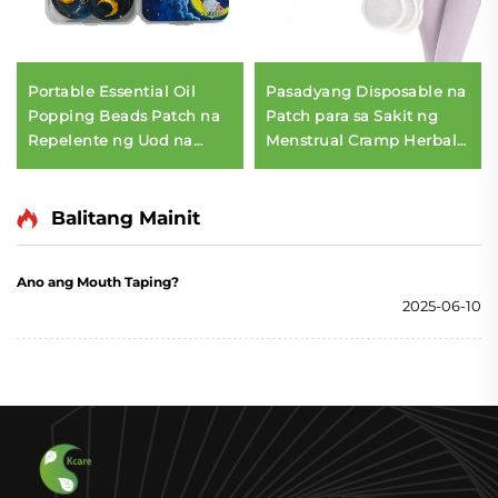
Portable Essential Oil
Pasadyang Disposable na
Popping Beads Patch na
Patch para sa Sakit ng
Repelente ng Uod na
Menstrual Cramp Herbal
nakakalayo sa mga Uod
Relief Pain Patches Heat
Warming Patch para sa
mga Babae
Balitang Mainit
Ano ang Mouth Taping?
2025-06-10